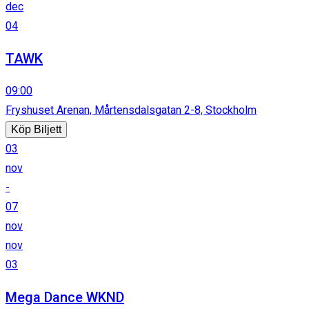
dec
04
TAWK
09:00
Fryshuset Arenan, Mårtensdalsgatan 2-8, Stockholm
Köp Biljett
03
nov
-
07
nov
nov
03
Mega Dance WKND