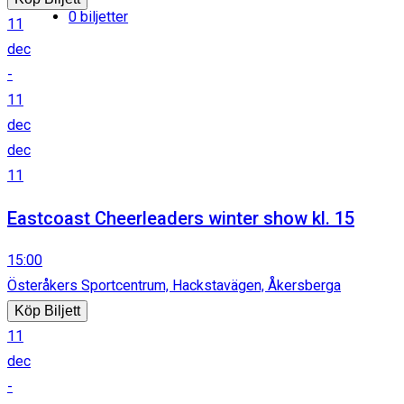
0 biljetter
11
dec
-
11
dec
dec
11
Eastcoast Cheerleaders winter show kl. 15
15:00
Österåkers Sportcentrum, Hackstavägen, Åkersberga
Köp Biljett
11
dec
-