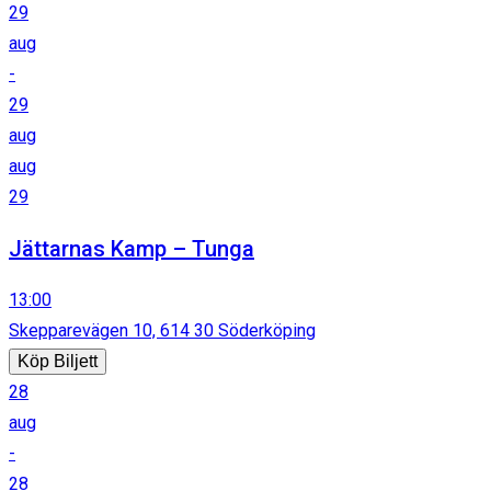
29
aug
-
29
aug
aug
29
Jättarnas Kamp – Tunga
13:00
Skepparevägen 10, 614 30 Söderköping
Köp Biljett
28
aug
-
28