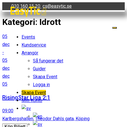
Skip
010 160 15 20
cs@easytic.se
to
Kategori:
Idrott
content
05
Events
dec
Kundservice
-
Arrangör
05
Så fungerar det
dec
Guider
dec
Skapa Event
05
Logga in
Skapa Event
RisingStar Liga 2:1
Mitt Konto
09:00
Karlbergshallen, Theodor Dahls gata, Köping
Köp Biljett