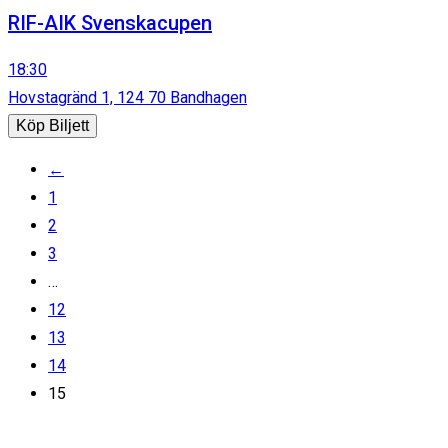
RIF-AIK Svenskacupen
18:30
Hovstagränd 1, 124 70 Bandhagen
Köp Biljett
←
1
2
3
…
12
13
14
15