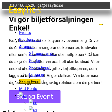
Skip
010 160 15 20
cs@easytic.se
to
Vi gör biljetförsäljningen
content
Enkel!
Events
Kundservice
EasyTic kan hantera alla typer av evenemang. Driver
Arrangör
du en klubb eller arrangerar du konserter, festivaler
Så fungerar det
eller seminarier – med eller utan sittplatser? Då kan
Guider
du sälja dina biljetter via oss helt utan kostnad. Vi tar
Skapa Event
endast ut en bokningsavgift av biljettköparen, som
Logga in
läggs på biljettpriset. Vi gör skillnad. Vi arbetar nära
Skapa Event
dig och bygger en långsiktig relation som din partner!
Mitt Konto
Skapa Event