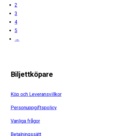
2
3
4
5
→
Biljettköpare
Köp och Leveransvillkor
Personuppgiftspolicy
Vanliga frågor
Betalningssätt