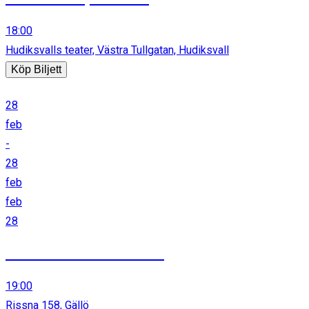
18:00
Hudiksvalls teater, Västra Tullgatan, Hudiksvall
Köp Biljett
28
feb
-
28
feb
feb
28
Konsertkväll Zenit Rissna
19:00
Rissna 158, Gällö