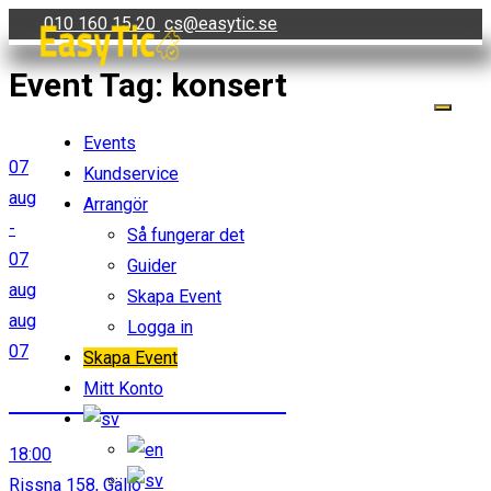
Skip
010 160 15 20
cs@easytic.se
to
Event Tag:
konsert
content
Events
07
Kundservice
aug
Arrangör
-
Så fungerar det
07
Guider
aug
Skapa Event
aug
Logga in
07
Skapa Event
Mitt Konto
Zenit LIVE – Blues Boomers
18:00
Rissna 158, Gällö