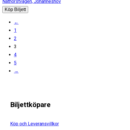
Nathorstvägen, Johanneshov
Köp Biljett
←
1
2
3
4
5
→
Biljettköpare
Köp och Leveransvillkor