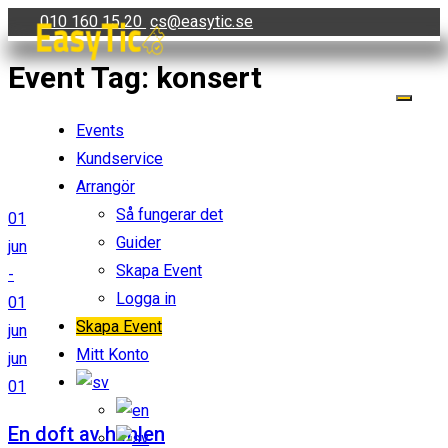
Skip
010 160 15 20
cs@easytic.se
to
Event Tag:
konsert
content
Events
Kundservice
Arrangör
Så fungerar det
01
Guider
jun
Skapa Event
-
Logga in
01
Skapa Event
jun
Mitt Konto
jun
01
En doft av himlen