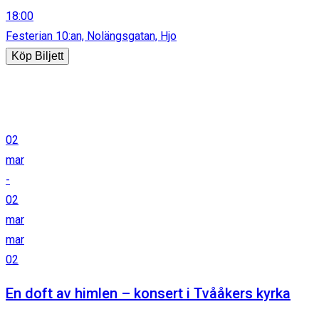
18:00
Festerian 10:an, Nolängsgatan, Hjo
Köp Biljett
02
mar
-
02
mar
mar
02
En doft av himlen – konsert i Tvååkers kyrka