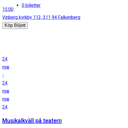
0 biljetter
15:00
Vinberg kyrkby 112, 311 94 Falkenberg
Köp Biljett
24
maj
-
24
maj
maj
24
Musikalkväll på teatern