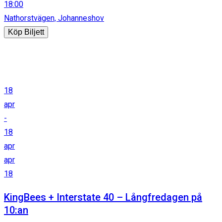
18:00
Nathorstvägen, Johanneshov
Köp Biljett
18
apr
-
18
apr
apr
18
KingBees + Interstate 40 – Långfredagen på
10:an