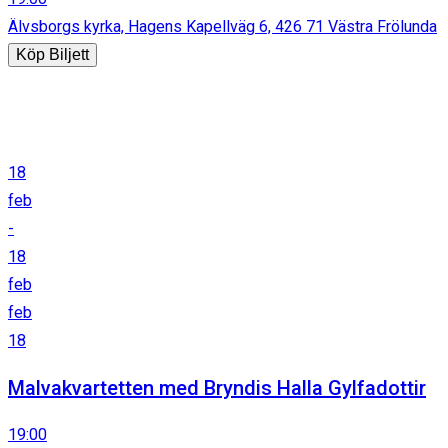
Älvsborgs kyrka, Hagens Kapellväg 6, 426 71 Västra Frölunda
Köp Biljett
18
feb
-
18
feb
feb
18
Malvakvartetten med Bryndis Halla Gylfadottir
19:00