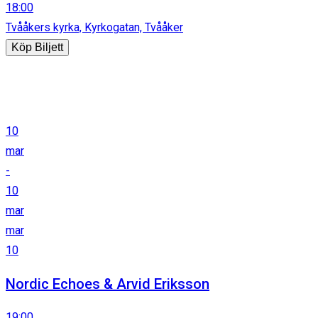
18:00
Tvååkers kyrka, Kyrkogatan, Tvååker
Köp Biljett
10
mar
-
10
mar
mar
10
Nordic Echoes & Arvid Eriksson
19:00