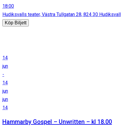
18:00
Hudiksvalls teater, Västra Tullgatan 28, 824 30 Hudiksvall
Köp Biljett
14
jun
-
14
jun
jun
14
Hammarby Gospel – Unwritten – kl 18.00