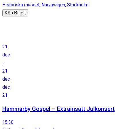
Historiska museet, Narvavägen, Stockholm
Köp Biljett
21
dec
-
21
dec
dec
21
Hammarby Gospel – Extrainsatt Julkonsert
15:30