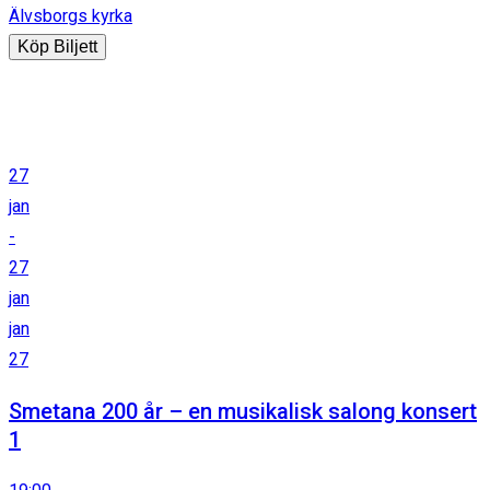
Älvsborgs kyrka
Köp Biljett
27
jan
-
27
jan
jan
27
Smetana 200 år – en musikalisk salong konsert
1