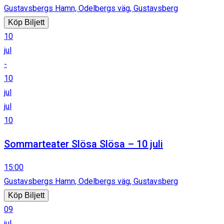
Gustavsbergs Hamn, Odelbergs väg, Gustavsberg
Köp Biljett
10
jul
-
10
jul
jul
10
Sommarteater Slösa Slösa – 10 juli
15:00
Gustavsbergs Hamn, Odelbergs väg, Gustavsberg
Köp Biljett
09
jul