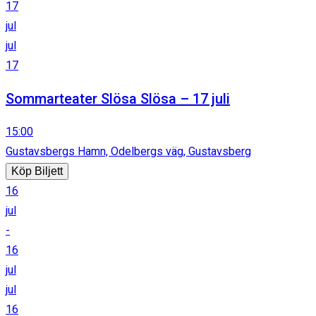
17
jul
jul
17
Sommarteater Slösa Slösa – 17 juli
15:00
Gustavsbergs Hamn, Odelbergs väg, Gustavsberg
Köp Biljett
16
jul
-
16
jul
jul
16