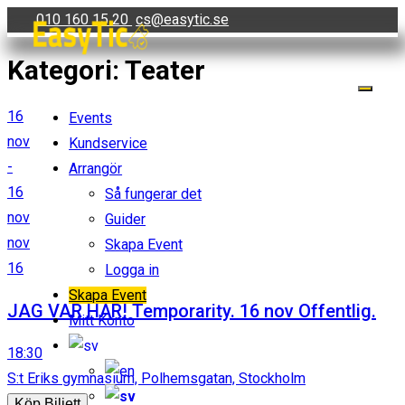
Skip
010 160 15 20
cs@easytic.se
to
Kategori:
Teater
content
16
Events
nov
Kundservice
-
Arrangör
16
Så fungerar det
nov
Guider
nov
Skapa Event
16
Logga in
Skapa Event
JAG VAR HÄR! Temporarity. 16 nov Offentlig.
Mitt Konto
18:30
S:t Eriks gymnasium, Polhemsgatan, Stockholm
Köp Biljett