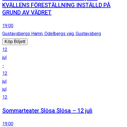
KVÄLLENS FÖRESTÄLLNING INSTÄLLD PÅ
GRUND AV VÄDRET
19:00
Gustavsbergs Hamn, Odelbergs väg, Gustavsberg
Köp Biljett
12
jul
-
12
jul
jul
12
Sommarteater Slösa Slösa – 12 juli
19:00