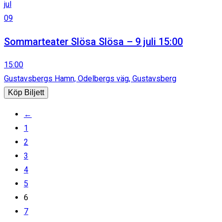
jul
09
Sommarteater Slösa Slösa – 9 juli 15:00
15:00
Gustavsbergs Hamn, Odelbergs väg, Gustavsberg
Köp Biljett
←
1
2
3
4
5
6
7