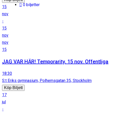
0 biljetter
15
nov
-
15
nov
nov
15
JAG VAR HÄR! Temporarity. 15 nov. Offentliga
18:30
S:t Eriks gymnasium, Polhemsgatan 35, Stockholm
Köp Biljett
17
jul
-