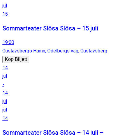
jul
15
Sommarteater Slösa Slösa – 15 juli
19:00
Gustavsbergs Hamn, Odelbergs väg, Gustavsberg
Köp Biljett
14
jul
-
14
jul
jul
14
Sommarteater Slösa Slösa – 14 juli –