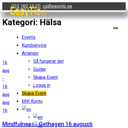
Skip
010 160 15 20
cs@easytic.se
to
Kategori:
Hälsa
content
Events
Kundservice
Arrangör
Så fungerar det
16
Guider
aug
Skapa Event
-
Logga in
16
Skapa Event
aug
Mitt Konto
aug
16
Mindfulness i Gethagen 16 augusti