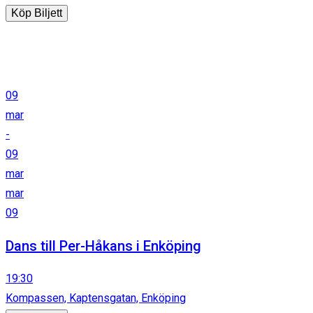
Köp Biljett
09
mar
-
09
mar
mar
09
Dans till Per-Håkans i Enköping
19:30
Kompassen, Kaptensgatan, Enköping