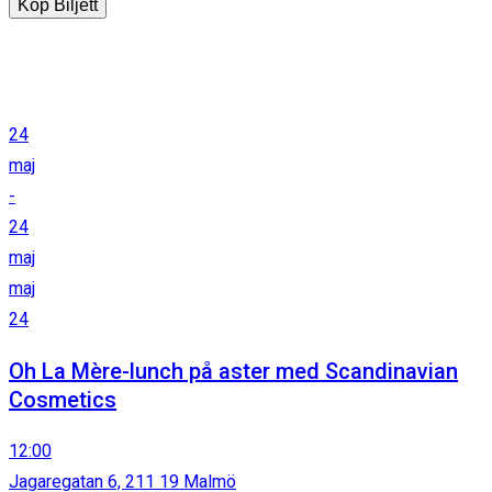
Köp Biljett
24
maj
-
24
maj
maj
24
Oh La Mère-lunch på aster med Scandinavian
Cosmetics
12:00
Jagaregatan 6, 211 19 Malmö