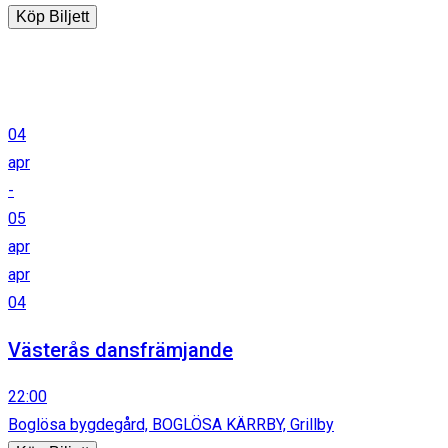
Köp Biljett
04
apr
-
05
apr
apr
04
Västerås dansfrämjande
22:00
Boglösa bygdegård, BOGLÖSA KÄRRBY, Grillby