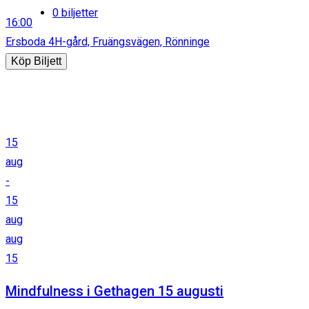
0 biljetter
16:00
Ersboda 4H-gård, Fruängsvägen, Rönninge
Köp Biljett
15
aug
-
15
aug
aug
15
Mindfulness i Gethagen 15 augusti