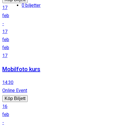
0 biljetter
17
feb
-
17
feb
feb
17
Mobilfoto kurs
14:30
Online Event
Köp Biljett
16
feb
-