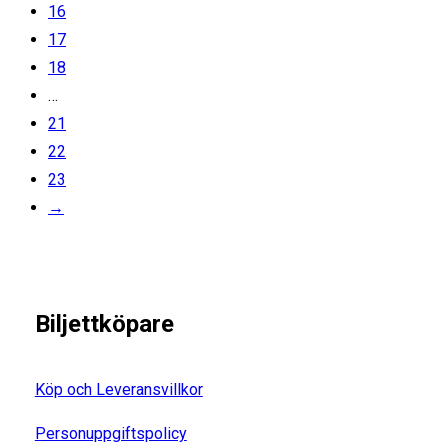
16
17
18
…
21
22
23
→
Biljettköpare
Köp och Leveransvillkor
Personuppgiftspolicy