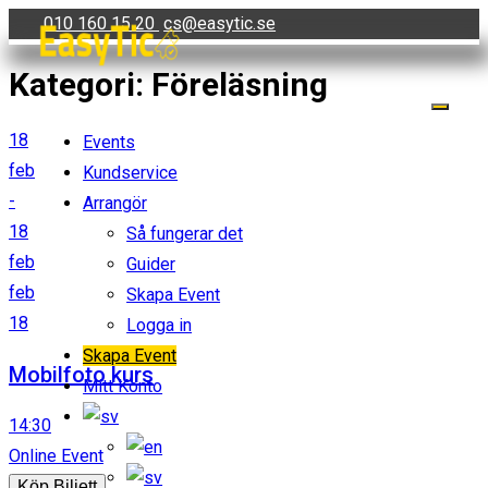
Skip
010 160 15 20
cs@easytic.se
to
Kategori:
Föreläsning
content
18
Events
feb
Kundservice
-
Arrangör
18
Så fungerar det
feb
Guider
feb
Skapa Event
18
Logga in
Skapa Event
Mobilfoto kurs
Mitt Konto
14:30
Online Event
Köp Biljett