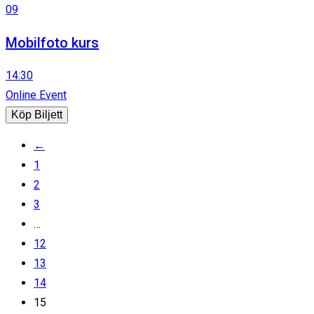
09
Mobilfoto kurs
14:30
Online Event
Köp Biljett
←
1
2
3
…
12
13
14
15