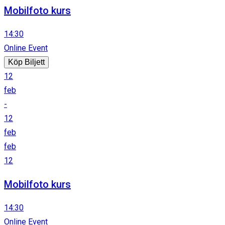
Mobilfoto kurs
14:30
Online Event
Köp Biljett
12
feb
-
12
feb
feb
12
Mobilfoto kurs
14:30
Online Event