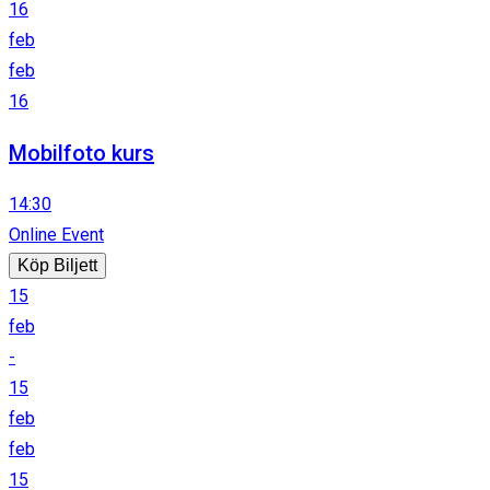
16
feb
feb
16
Mobilfoto kurs
14:30
Online Event
Köp Biljett
15
feb
-
15
feb
feb
15