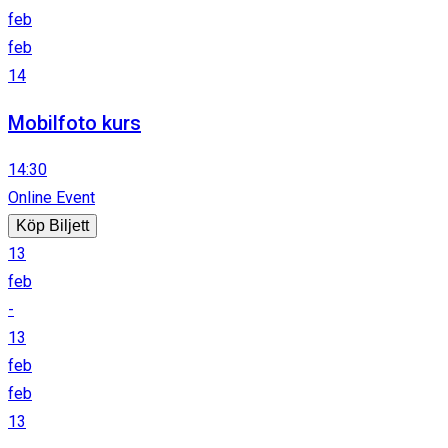
feb
feb
14
Mobilfoto kurs
14:30
Online Event
Köp Biljett
13
feb
-
13
feb
feb
13