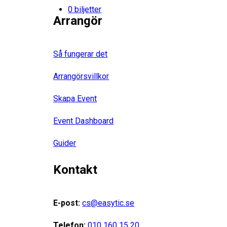
0 biljetter
Arrangör
Så fungerar det
Arrangörsvillkor
Skapa Event
Event Dashboard
Guider
Kontakt
E-post:
cs@easytic.se
Telefon:
010 160 15 20