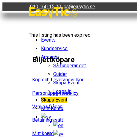
Skip
010 160 15 20
cs@easytic.se
to
content
This listing has been expired.
Events
Kundservice
Arrangör
Biljettköpare
Så fungerar det
Guider
Köp och Leveransvillkor
Skapa Event
Logga in
Personuppgiftspolicy
Skapa Event
Vanliga frågor
Mitt Konto
Betalningssätt
Mitt konto