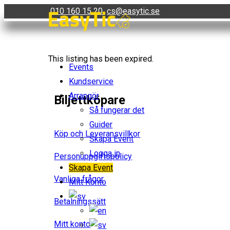
Skip
010 160 15 20
cs@easytic.se
to
content
This listing has been expired.
Events
Kundservice
Arrangör
Biljettköpare
Så fungerar det
Guider
Köp och Leveransvillkor
Skapa Event
Logga in
Personuppgiftspolicy
Skapa Event
Vanliga frågor
Mitt Konto
Betalningssätt
Mitt konto