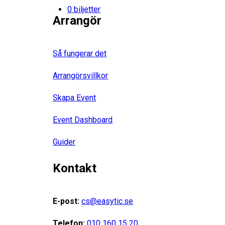
0 biljetter
Arrangör
Så fungerar det
Arrangörsvillkor
Skapa Event
Event Dashboard
Guider
Kontakt
E-post:
cs@easytic.se
Telefon:
010 160 15 20