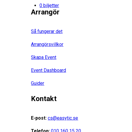
0 biljetter
Arrangör
Så fungerar det
Arrangörsvillkor
Skapa Event
Event Dashboard
Guider
Kontakt
E-post:
cs@easytic.se
Telefon:
010 160 15 20