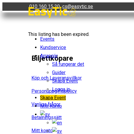
Skip
010 160 15 20
cs@easytic.se
to
content
This listing has been expired.
Events
Kundservice
Arrangör
Biljettköpare
Så fungerar det
Guider
Köp och Leveransvillkor
Skapa Event
Logga in
Personuppgiftspolicy
Skapa Event
Vanliga frågor
Mitt Konto
Betalningssätt
Mitt konto