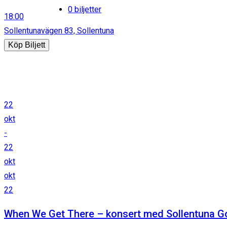
0 biljetter
18:00
Sollentunavägen 83, Sollentuna
Köp Biljett
22
okt
-
22
okt
okt
22
When We Get There – konsert med Sollentuna Go