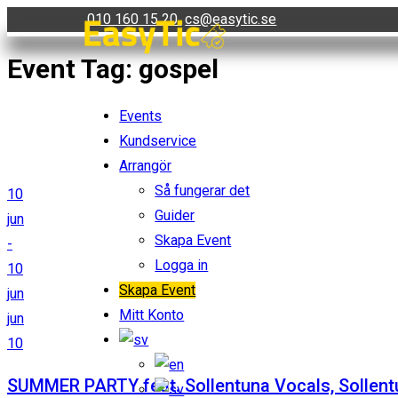
Skip
010 160 15 20
cs@easytic.se
to
Event Tag:
gospel
content
Events
Kundservice
Arrangör
Så fungerar det
10
Guider
jun
Skapa Event
-
Logga in
10
Skapa Event
jun
Mitt Konto
jun
10
SUMMER PARTY feat. Sollentuna Vocals, Sollentu