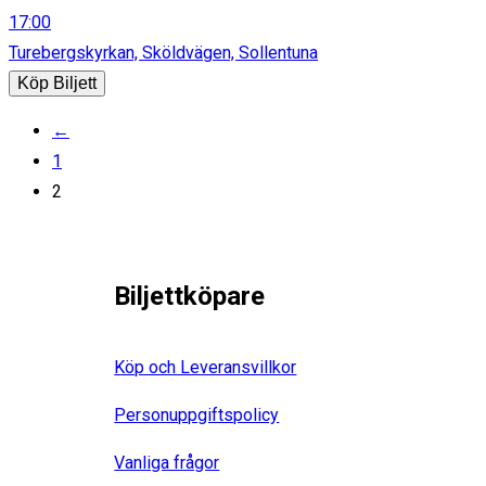
17:00
Turebergskyrkan, Sköldvägen, Sollentuna
Köp Biljett
←
1
2
Biljettköpare
Köp och Leveransvillkor
Personuppgiftspolicy
Vanliga frågor