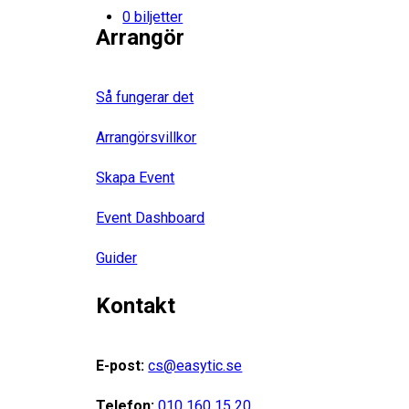
0 biljetter
Arrangör
Så fungerar det
Arrangörsvillkor
Skapa Event
Event Dashboard
Guider
Kontakt
E-post:
cs@easytic.se
Telefon:
010 160 15 20