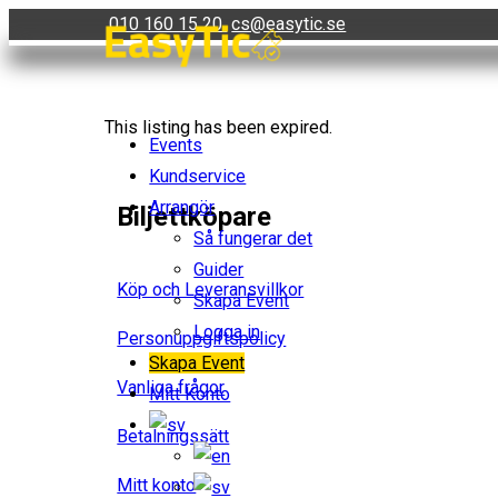
Skip
010 160 15 20
cs@easytic.se
to
content
This listing has been expired.
Events
Kundservice
Arrangör
Biljettköpare
Så fungerar det
Guider
Köp och Leveransvillkor
Skapa Event
Logga in
Personuppgiftspolicy
Skapa Event
Vanliga frågor
Mitt Konto
Betalningssätt
Mitt konto